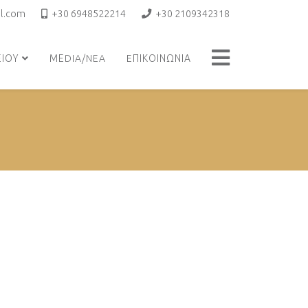
l.com
+30 6948522214
+30 2109342318
ΕΙΟΥ
ΜΕDIA/NEA
EΠΙΚΟΙΝΩΝΙΑ