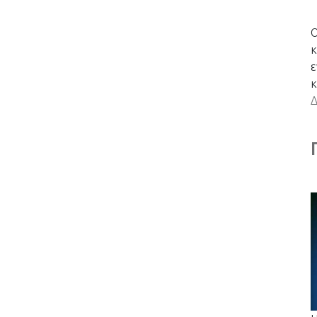
Ο
κ
ε
κ
Δ