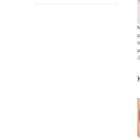
Μ
μ
ο
μ
Δ