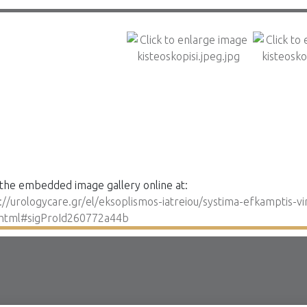
the embedded image gallery online at:
://urologycare.gr/el/eksoplismos-iatreiou/systima-efkamptis-vi
html#sigProId260772a44b