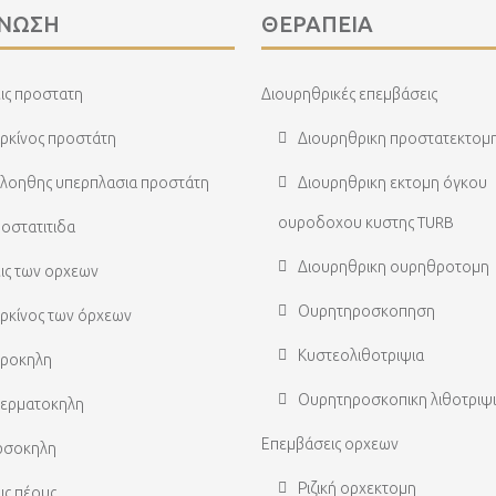
ΓΝΩΣΗ
ΘΕΡΑΠΕΙΑ
ις προστατη
Διουρηθρικές επεμβάσεις
ρκίνος προστάτη
Διουρηθρικη προστατεκτομ
λοηθης υπερπλασια προστάτη
Διουρηθρικη εκτομη όγκου
ουροδοχου κυστης TURB
οστατιτιδα
Διουρηθρικη ουρηθροτομη
ις των ορχεων
Ουρητηροσκοπηση
ρκίνος των όρχεων
Κυστεολιθοτριψια
ροκηλη
Ουρητηροσκοπικη λιθοτριψ
ερματοκηλη
Επεμβάσεις ορχεων
ρσοκηλη
Ριζική ορχεκτομη
ις πέους