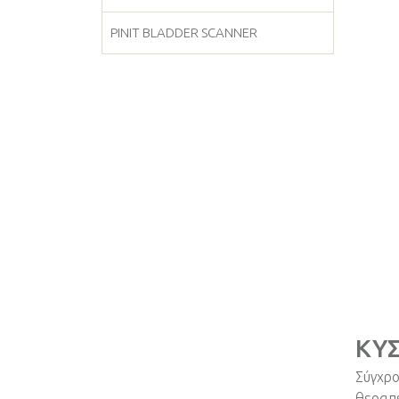
PINIT BLADDER SCANNER
ΚΥ
Σύγχρο
θεραπε