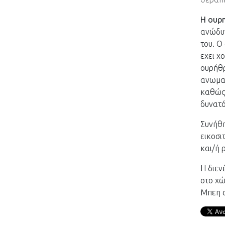
Η ουρ
ανώδυν
του. Ο
εχει χ
ουρήθρ
ανωμαλ
καθώς 
δυνατό
Συνήθη
εικοσι
και/ή 
Η διεν
στο χώ
Μπεη σ