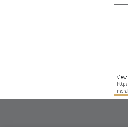
View 
https
mdh.