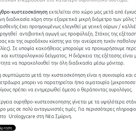
ηθρο-κυστεοσκόπηση
εκτελείται στο χώρο μας μετά από έγχυσ
η διαδικασία χάρη στην εξαιρετικά μικρή διάμετρο των μόλι
 ασθενής έχει προηγουμένως ελεγχθεί με γενική ούρων / καλλιέ
ορηγηθεί αντιβιοτική αγωγή ως προφύλαξη. Στόχος της εξέταση
ας και της ουροδόχου κύστης για την ανεύρεση τυχόν παθολογία
ίες). Σε υποψία κακοήθειας μπορούμε να προχωρήσουμε περα
και κυτταρολογικού δείγματος. Η διάρκεια της εξέτασης είναι μ
τητα να παρακολουθεί την όλη διαδικασία μέσω μόνιτορ.
 συμπτώματα μετά την κυστεοσκόπηση είναι η συχνουρία και 
τετράωρα μπορει να παρατηρείται ήπια αιματουρία (μικροποσο
ρίγους πρέπει να ενημερωθεί άμεσα ο θεράποντας ουρολόγος.
έργεια ουρηθρο-κυστεοσκοπησης γίνεται με τα υψηλότερα στά
ρο μας σε πολύ ανταγωνιστές τιμές. Για περισσότερες πληροφο
το Urologycare στη Νέα Σμύρνη.