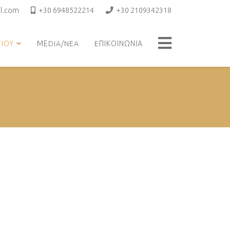
l.com
+30 6948522214
+30 2109342318
ΕΙΟΥ
ΜΕDIA/NEA
EΠΙΚΟΙΝΩΝΙΑ