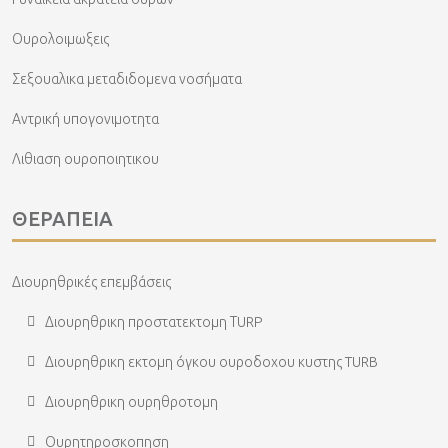
Ουρολοιμωξεις
Σεξουαλικα μεταδιδομενα νοσήματα
Αντρική υπογονιμοτητα
Λιθιαση ουροποιητικου
ΘΕΡΑΠΕΙΑ
Διουρηθρικές επεμβάσεις
Διουρηθρικη προστατεκτομη ΤURP
Διουρηθρικη εκτομη όγκου ουροδοχου κυστης TURB
Διουρηθρικη ουρηθροτομη
Ουρητηροσκοπηση