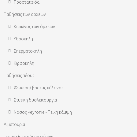
Προστατιτιδα
Παθήσεις των ορχεων
Καρκίνος των όρχεων
Υδροκηλη
Σπερματοκηλη
Κιρσοκηλη
Παθήσεις πέους
Φιμωση/ βραχυς χάλκινος
Στυτικη δυσλειτουργια
Νόσος Peyronie - Πεικη κάμψη
Αιματουρια
Γυναικεία ακράτεια ούρων